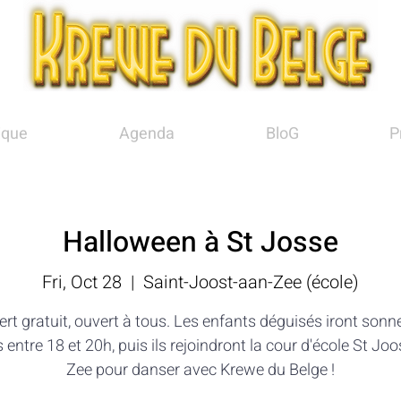
ique
Agenda
BloG
P
Halloween à St Josse
Fri, Oct 28
  |  
Saint-Joost-aan-Zee (école)
rt gratuit, ouvert à tous. Les enfants déguisés iront sonn
 entre 18 et 20h, puis ils rejoindront la cour d'école St Jo
Zee pour danser avec Krewe du Belge !