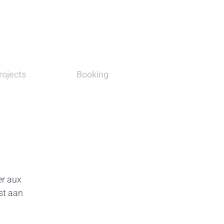
rojects
Booking
er aux
ost aan