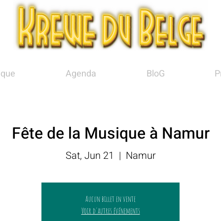
ique
Agenda
BloG
P
Fête de la Musique à Namur
Sat, Jun 21
  |  
Namur
Aucun billet en vente
Voir d'autres événements