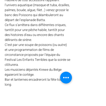
Habillé·e de tout accessoire rappelant 
l’univers aquatique (masque et tuba, écailles, 
palmes, bouée, algue, filet…) venez grossir le 
banc des Poissons qui déambuleront au 
départ de l’esplanade Batta.

Ce flux s’arrêtera dans différentes criques, 
tantôt pour une pêche habile, tantôt pour 
des histoires d’eau ou encore des chants 
délirants de sirène.
C’est par une soupe de poissons (ou autre) 
et une programmation de films de 
circonstance proposés par l’équipe du 
Festival Les Enfants Terribles que la soirée se 
clôturera.
Les musiciens déjantés Krewe du Belge 
égaieront le cortège. 

Bar et lanternes encadreront la fête tout du 
long.
Partager cet événement