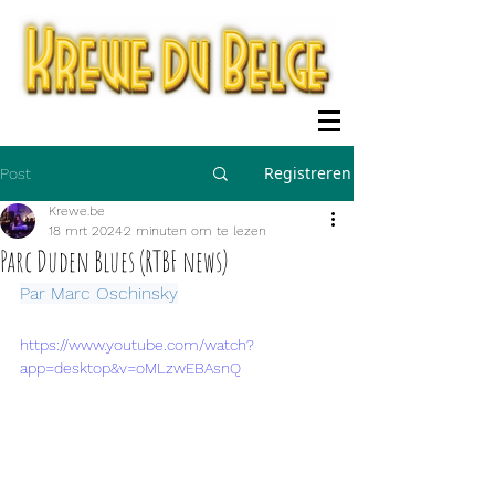
Registreren
Post
Krewe.be
18 mrt 2024
2 minuten om te lezen
Parc Duden Blues (RTBF news)
Par Marc Oschinsky
https://www.youtube.com/watch?
app=desktop&v=oMLzwEBAsnQ