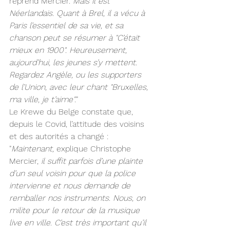
reprend Mercier.
 Mais il est 
Néerlandais. Quant à Brel, il a vécu à 
Paris l’essentiel de sa vie, et sa 
chanson peut se résumer à "C’était 
mieux en 1900". Heureusement, 
aujourd’hui, les jeunes s’y mettent. 
Regardez Angèle, ou les supporters 
de l’Union, avec leur chant "Bruxelles, 
ma ville, je t’aime".
"
Le Krewe du Belge constate que, 
depuis le Covid, l’attitude des voisins 
et des autorités a changé : 
"
Maintenant,
 explique Christophe 
Mercier,
 il suffit parfois d’une plainte 
d’un seul voisin pour que la police 
intervienne et nous demande de 
remballer nos instruments. Nous, on 
milite pour le retour de la musique 
live en ville. C’est très important qu’il 