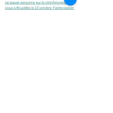
ne laisser personne sur le côté.Rejoignez-
nous à Bruxelles le 23 octobre. Faites passer 
le mot et bloquez déjà la date dans votre 
agenda.
Deel dit evenement
Schrijf u hier in op onze nieuwsbrief
OK
Krewe du Belge ASBL
Rue Pierre Decoster 24 - 1190 Forest