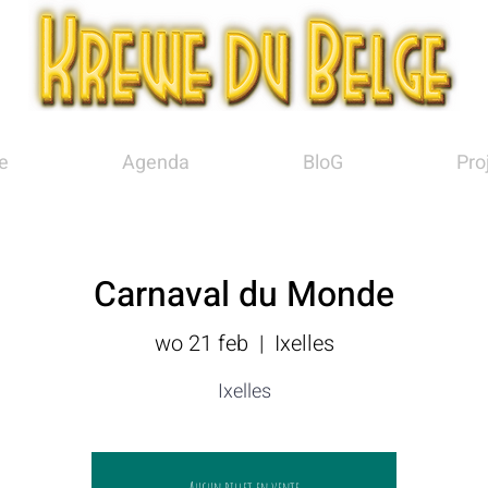
e
Agenda
BloG
Pro
Carnaval du Monde
wo 21 feb
  |  
Ixelles
Ixelles
Aucun billet en vente