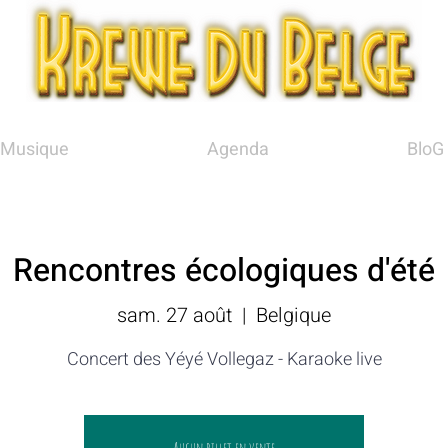
Musique
Agenda
BloG
Rencontres écologiques d'été
sam. 27 août
  |  
Belgique
Concert des Yéyé Vollegaz - Karaoke live
Aucun billet en vente