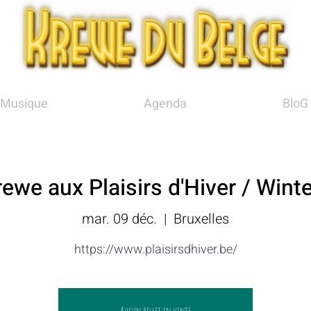
Musique
Agenda
BloG
ewe aux Plaisirs d'Hiver / Wint
mar. 09 déc.
  |  
Bruxelles
https://www.plaisirsdhiver.be/
Aucun billet en vente