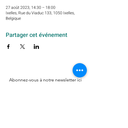
27 août 2023, 14:30 – 18:00
Ixelles, Rue du Viaduc 133, 1050 Ixelles,
Belgique
Partager cet événement
Abonnez-vous à notre newsletter ici
OK
Krewe du Belge ASBL
Rue Pierre Decoster 24 - 1190 Forest
BCE 0692.720.154