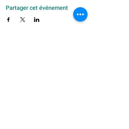
Partager cet événement
Abonnez-vous à notre newsletter ici
OK
Krewe du Belge ASBL
Rue Pierre Decoster 24 - 1190 Forest
BCE 0692.720.154
IBAN BE04
0018 3562 1431
(BNP)
Tournées Art & Vie code 14329-1
krewedubelge@gmail.com
+32 (0)486 03 03 46